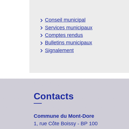
keyboard_arrow_right
Conseil municipal
keyboard_arrow_right
Services municipaux
keyboard_arrow_right
Comptes rendus
keyboard_arrow_right
Bulletins municipaux
keyboard_arrow_right
Signalement
Contacts
Commune du Mont-Dore
1, rue Côte Boissy - BP 100