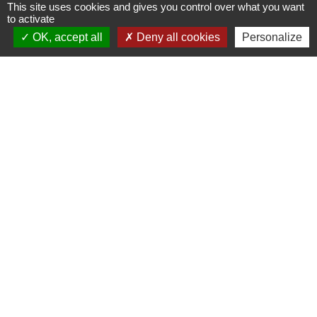
This site uses cookies and gives you control over what you want
to activate
OK, accept all
Deny all cookies
Personalize
Contacts
Commune du Mont-Dore
1, rue Côte Boissy - BP 100
63240 Mont-Dore - FRANCE
+33 4 73 65 20 00