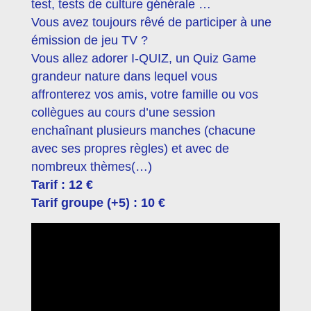
test, tests de culture générale …
Vous avez toujours rêvé de participer à une
émission de jeu TV ?
Vous allez adorer I-QUIZ, un Quiz Game
grandeur nature dans lequel vous
affronterez vos amis, votre famille ou vos
collègues au cours d’une session
enchaînant plusieurs manches (chacune
avec ses propres règles) et avec de
nombreux thèmes(…)
Tarif : 12 €
Tarif groupe (+5) : 10 €